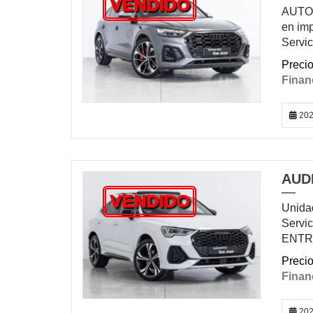
VENDIDO
AUTOM
en imp
Servic
202
AUDI
VENDIDO
Unidad
Servic
ENTR
202