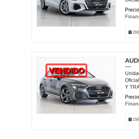
202
AUDI
VENDIDO
Unidad
Oficia
Y TR
15