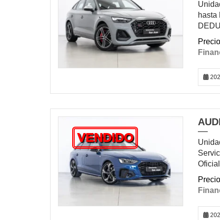
Unidad
hasta 
DEDUC
202
AUDI
VENDIDO
Unidad
Servic
Ofici
202