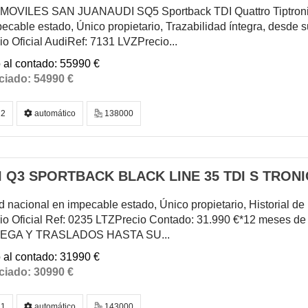
OVILES SAN JUANAUDI SQ5 Sportback TDI Quattro Tiptro
ecable estado, Único propietario, Trazabilidad íntegra, desde s
io Oficial AudiRef: 7131 LVZPrecio...
55990 €
54990 €
2
automático
138000
 Q3 SPORTBACK BLACK LINE 35 TDI S TRONI
 nacional en impecable estado, Único propietario, Historial d
io Oficial Ref: 0235 LTZPrecio Contado: 31.990 €*12 meses de G
EGA Y TRASLADOS HASTA SU...
31990 €
30990 €
1
automático
143000