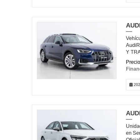
AUDI
DISPONIBLE
Vehícu
AudiR
Y TR
202
AUD
DISPONIBLE
Unida
en Ser
Ofici