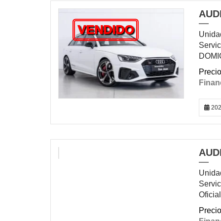
AUDI
VENDIDO
Unidad
Servi
DOMIC
202
AUDI
VENDIDO
Unidad
Servic
Ofici