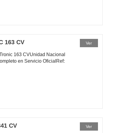
C 163 CV
Ver
ronic 163 CVUnidad Nacional
ompleto en Servicio OficialRef:
41 CV
Ver