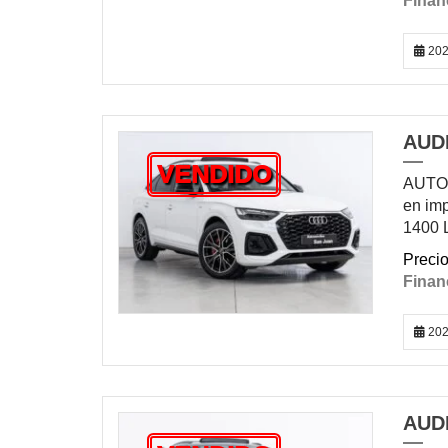
202
AUDI
VENDIDO
AUTOM
en imp
1400 
202
AUD