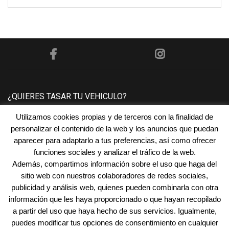
¿QUIERES TASAR TU VEHICULO?
Utilizamos cookies propias y de terceros con la finalidad de
Póngase en contacto con nosotros y le tasaremos su
personalizar el contenido de la web y los anuncios que puedan
vehículo sin ningún compromiso.
aparecer para adaptarlo a tus preferencias, así como ofrecer
funciones sociales y analizar el tráfico de la web.
Además, compartimos información sobre el uso que haga del
¿NECESITAS FINANCIACIÓN?
sitio web con nuestros colaboradores de redes sociales,
publicidad y análisis web, quienes pueden combinarla con otra
En
Automóviles San Juan
encontramos la financiación
información que les haya proporcionado o que hayan recopilado
que mejor se adapta a tus necesidades.
a partir del uso que haya hecho de sus servicios. Igualmente,
puedes modificar tus opciones de consentimiento en cualquier