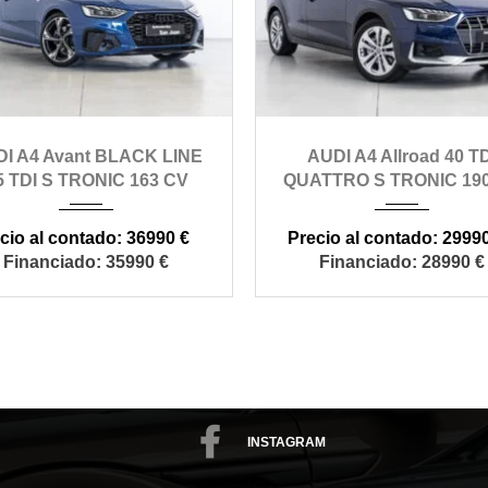
2023
automático
2021
automáti
I A4 Avant BLACK LINE
AUDI A4 Allroad 40 T
83000
115000
5 TDI S TRONIC 163 CV
QUATTRO S TRONIC 19
36990 €
29990
35990 €
28990 €
INSTAGRAM