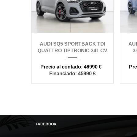
2021
automático
AUDI SQ5 SPORTBACK TDI
AUD
143000
QUATTRO TIPTRONIC 341 CV
3
46990 €
45990 €
FACEBOOK