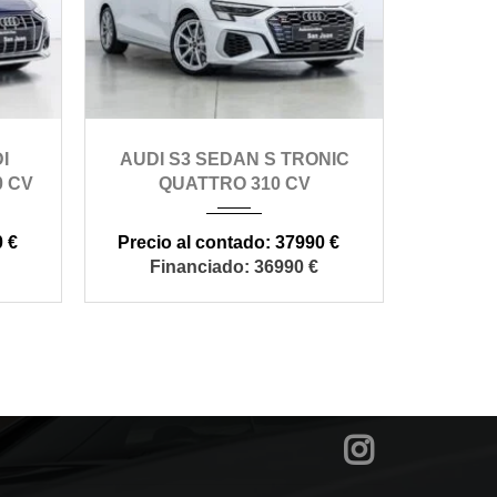
co
2021
automático
150
DI
AUDI S3 SEDAN S TRONIC
AUD
105000
0 CV
QUATTRO 310 CV
GENU
 €
37990 €
36990 €