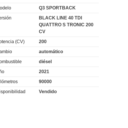
odelo
Q3 SPORTBACK
ersión
BLACK LINE 40 TDI
QUATTRO S TRONIC 200
CV
otencia (CV)
200
ambio
automático
ombustible
diésel
ño
2021
ilómetros
90000
isponibilidad
Vendido