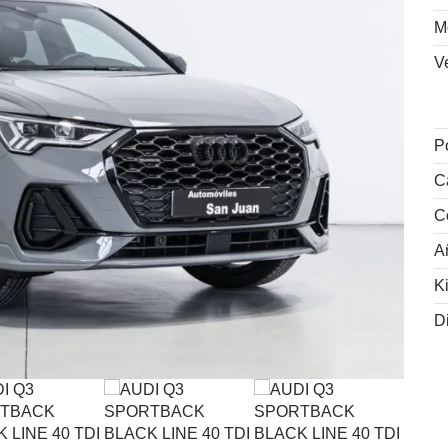
M
V
P
C
C
A
K
D