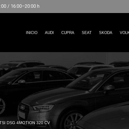
00 / 16:00–20:00 h
INICIO
AUDI
CUPRA
SEAT
SKODA
VOL
TSI DSG 4MOTION 320 CV