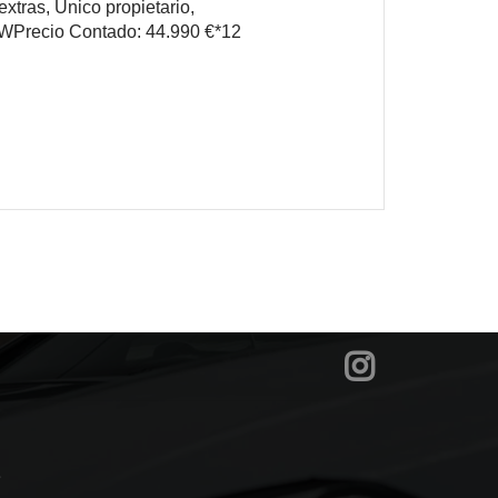
xtras, Único propietario,
RWPrecio Contado: 44.990 €*12
?