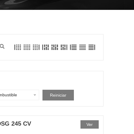
bustible
Reiniciar
SG 245 CV
Ver