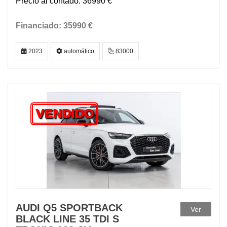
36990 €
35990 €
2023
automático
83000
VENDIDO
AUDI Q5 SPORTBACK
Ver
BLACK LINE 35 TDI S