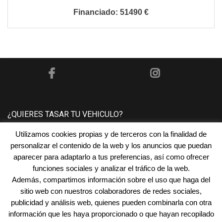
51490 €
¿QUIERES TASAR TU VEHICULO?
Utilizamos cookies propias y de terceros con la finalidad de
Póngase en contacto con nosotros y le tasaremos su
personalizar el contenido de la web y los anuncios que puedan
vehículo sin ningún compromiso.
aparecer para adaptarlo a tus preferencias, así como ofrecer
funciones sociales y analizar el tráfico de la web.
Además, compartimos información sobre el uso que haga del
¿NECESITAS FINANCIACIÓN?
sitio web con nuestros colaboradores de redes sociales,
publicidad y análisis web, quienes pueden combinarla con otra
En
Automóviles San Juan
encontramos la financiación
información que les haya proporcionado o que hayan recopilado
que mejor se adapta a tus necesidades.