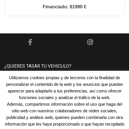
81990 €
¿QUIERES TASAR TU VEHICULO?
Utilizamos cookies propias y de terceros con la finalidad de
Póngase en contacto con nosotros y le tasaremos su
personalizar el contenido de la web y los anuncios que puedan
vehículo sin ningún compromiso.
aparecer para adaptarlo a tus preferencias, así como ofrecer
funciones sociales y analizar el tráfico de la web.
Además, compartimos información sobre el uso que haga del
¿NECESITAS FINANCIACIÓN?
sitio web con nuestros colaboradores de redes sociales,
publicidad y análisis web, quienes pueden combinarla con otra
En
Automóviles San Juan
encontramos la financiación
información que les haya proporcionado o que hayan recopilado
que mejor se adapta a tus necesidades.