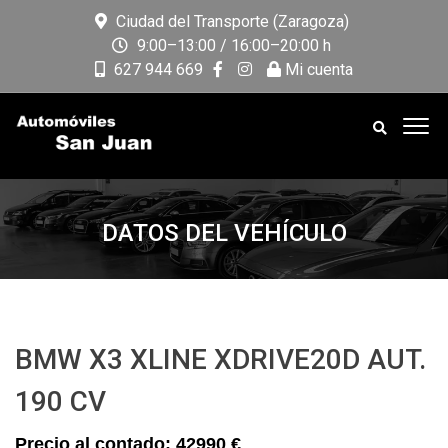
Ciudad del Transporte (Zaragoza)
9:00–13:00 / 16:00–20:00 h
627 944 669
Mi cuenta
DATOS DEL VEHÍCULO
BMW X3 XLINE XDRIVE20D AUT.
190 CV
42990 €