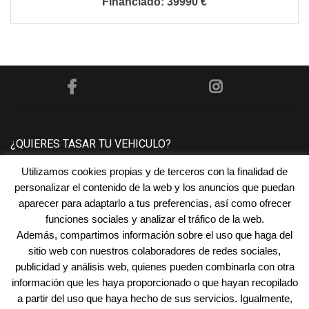
39990 €
¿QUIERES TASAR TU VEHICULO?
Utilizamos cookies propias y de terceros con la finalidad de
Póngase en contacto con nosotros y le tasaremos su
personalizar el contenido de la web y los anuncios que puedan
vehículo sin ningún compromiso.
aparecer para adaptarlo a tus preferencias, así como ofrecer
funciones sociales y analizar el tráfico de la web.
Además, compartimos información sobre el uso que haga del
¿NECESITAS FINANCIACIÓN?
sitio web con nuestros colaboradores de redes sociales,
publicidad y análisis web, quienes pueden combinarla con otra
En
Automóviles San Juan
encontramos la financiación
información que les haya proporcionado o que hayan recopilado
que mejor se adapta a tus necesidades.
a partir del uso que haya hecho de sus servicios. Igualmente,