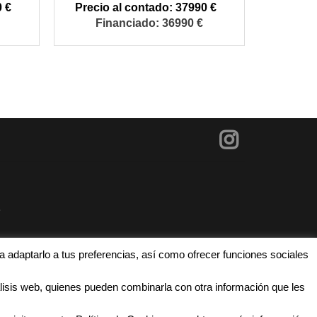
 €
37990 €
36990 €
?
ncontramos la financiación que mejor se adapta
a adaptarlo a tus preferencias, así como ofrecer funciones sociales
lisis web, quienes pueden combinarla con otra información que les