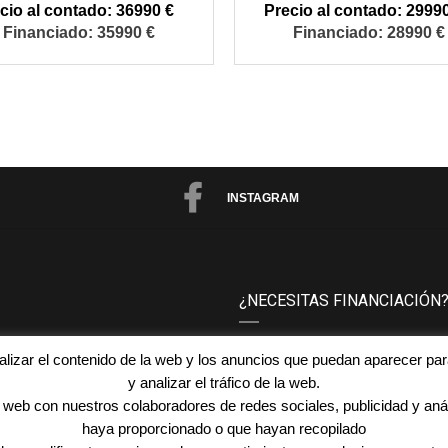
36990 €
29990
35990 €
28990 €
INSTAGRAM
¿NECESITAS FINANCIACIÓN
 su vehículo sin ningún
En
Automóviles San Juan
e
nalizar el contenido de la web y los anuncios que puedan aparecer par
a tus necesidades.
y analizar el tráfico de la web.
web con nuestros colaboradores de redes sociales, publicidad y aná
haya proporcionado o que hayan recopilado