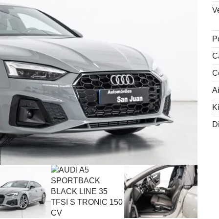
V
P
C
C
A
K
D