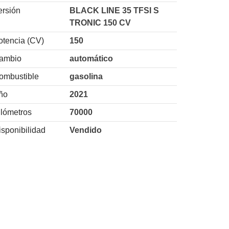
ersión
BLACK LINE 35 TFSI S
TRONIC 150 CV
otencia (CV)
150
ambio
automático
ombustible
gasolina
ño
2021
ilómetros
70000
isponibilidad
Vendido