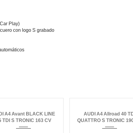
Car Play)
/cuero con logo S grabado
 automáticos
2023
automático
2021
automáti
I A4 Avant BLACK LINE
AUDI A4 Allroad 40 T
83000
115000
5 TDI S TRONIC 163 CV
QUATTRO S TRONIC 19