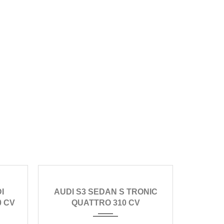
co
2021
automático
150
DI
AUDI S3 SEDAN S TRONIC
AUD
105000
0 CV
QUATTRO 310 CV
GENU