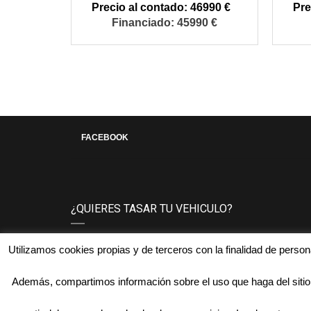
46990 €
45990 €
FACEBOOK
¿QUIERES TASAR TU VEHICULO?
Póngase en contacto con nosotros y le tasaremos
Utilizamos cookies propias y de terceros con la finalidad de perso
compromiso.
Además, compartimos información sobre el uso que haga del sitio 